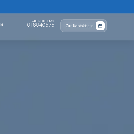
24H NOTDIENST
01 8040576
kt
Zur Kontaktseite