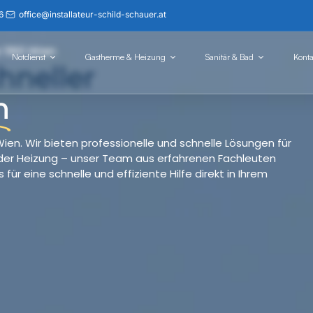
6
office@installateur-schild-schauer.at
 1160 Wien
Notdienst
Gastherme & Heizung
Sanitär & Bad
Konta
hneller
n
Wien. Wir bieten professionelle und schnelle Lösungen für
s oder Heizung – unser Team aus erfahrenen Fachleuten
für eine schnelle und effiziente Hilfe direkt in Ihrem