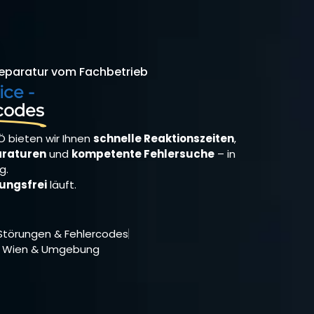
 Reparatur vom Fachbetrieb
ice -
rcodes
Ö bieten wir Ihnen
schnelle Reaktionszeiten
,
araturen
und
kompetente Fehlersuche
– in
g.
rungsfrei
läuft.
i Störungen & Fehlercodes
nz Wien & Umgebung