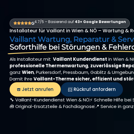
4.7/5 – Basierend auf
43+ Google Bewertungen
Installateur für Vaillant in Wien & NÖ – Wartung &
Vaillant Wartung, Reparatur & Serv
Soforthilfe bei Störungen & Fehle
Als Installateur mit
Vaillant Kundendienst
in Wien & N
professionelle Thermenwartung
,
zuverlässige Rep
ganz
Wien
, Purkersdorf, Pressbaum, Gablitz & Umgebun
Damit Ihre
Vaillant-Therme sicher, effizient und stö
☎️ Jetzt anrufen
📨 Rückruf anfordern
🔧 Vaillant-Kundendienst Wien & NÖ
⚡ Schnelle Hilfe be
🧰 Original-Ersatzteile & Fachdiagnose
📍 Service in ga