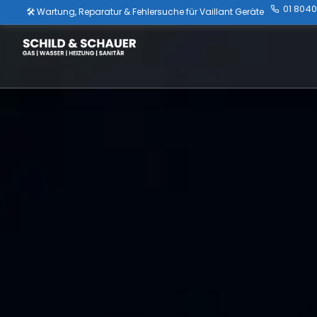
01 804
🔥 Schnelle Hilfe bei Vaillant Thermenstörungen
💧 Effiziente Warmwasser- & Heizungsdiagnose
💨 Professionelle Abgasmessung & Sicherheitscheck
🔧 Original Vaillant Ersatzteile für maximale Lebensdauer
📅 Regelmäßige Wartung für optimale Effizienz
📍 Service in Wien, Purkersdorf, Pressbaum & Umgebung
✅ Vaillant Installateur Wien & NÖ