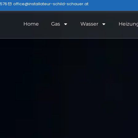
0576
office@installateur-schild-schauer.at
Home
Gas
Wasser
Heizun