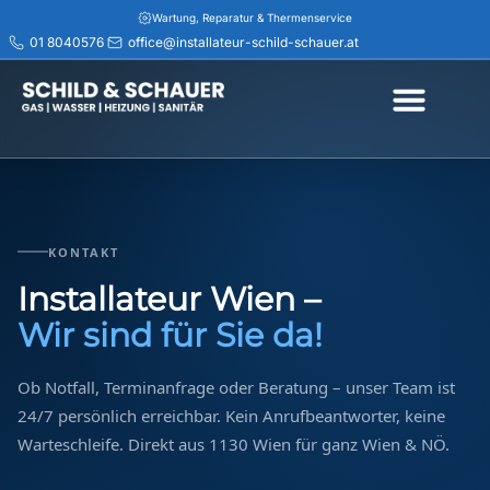
Wartung, Reparatur & Thermenservice
01 8040576
office@installateur-schild-schauer.at
Rasche Hilfe bei Rohrbruch & Abflussverstopfung
Installateur Wien & Niederösterreich – schnell vor Ort
Jetzt Termin vereinbaren – 01 8040576
Transparente Beratung & saubere Ausführung
Service in Wien, Purkersdorf, Pressbaum & Umgebung
-30% Anfahrt für Senior:innen
Installateur Notdienst Wien – 24h erreichbar
KONTAKT
Installateur Wien –
Wir sind für Sie da!
Ob Notfall, Terminanfrage oder Beratung – unser Team ist
24/7 persönlich erreichbar. Kein Anrufbeantworter, keine
Warteschleife. Direkt aus 1130 Wien für ganz Wien & NÖ.