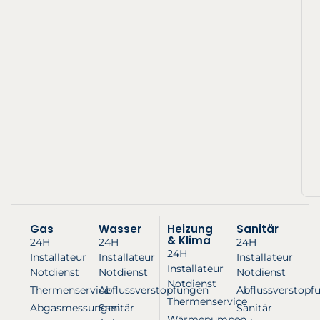
Gas
Wasser
Heizung
Sanitär
& Klima
24H
24H
24H
24H
Installateur
Installateur
Installateur
Installateur
Notdienst
Notdienst
Notdienst
Notdienst
Thermenservice
Abflussverstopfungen
Abflussverstopf
Thermenservice
Abgasmessungen
Sanitär
Sanitär
Wärmepumpen