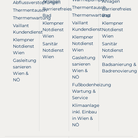
Anlagen
Anlagen
Abflussverstopfungen
Thermentausch
Barrierefreies
Barrierefreies
Thermentausch
Thermenwartung
Bad
Bad
Thermenwartung
Vaillant
Klempner
Klempner
Vaillant
Kundendienst
Notdienst
Notdienst
Kundendienst
Wien
Wien
Klempner
Klempner
Notdienst
Sanitär
Sanitär
Notdienst
Wien
Notdienst
Notdienst
Wien
Wien
Wien
Gasleitung
Gasleitung
sanieren
Badsanierung &
sanieren
Wien &
Badrenovierung
Wien &
NÖ
NÖ
Fußbodenheizung
Wartung &
Service
Klimaanlage
inkl. Einbau
in Wien &
NÖ