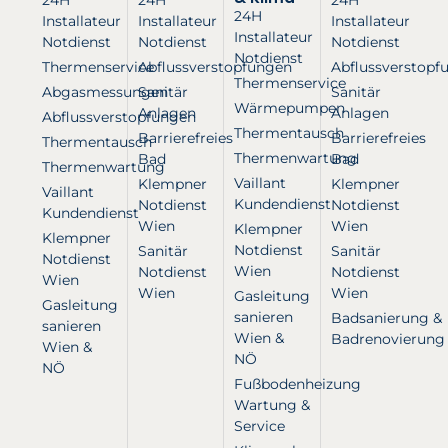
24H
Installateur
Installateur
Installateur
Installateur
Notdienst
Notdienst
Notdienst
Notdienst
Thermenservice
Abflussverstopfungen
Abflussverstopf
Thermenservice
Abgasmessungen
Sanitär
Sanitär
Wärmepumpen
Anlagen
Anlagen
Abflussverstopfungen
Thermentausch
Barrierefreies
Barrierefreies
Thermentausch
Thermenwartung
Bad
Bad
Thermenwartung
Vaillant
Klempner
Klempner
Vaillant
Kundendienst
Notdienst
Notdienst
Kundendienst
Wien
Wien
Klempner
Klempner
Notdienst
Sanitär
Sanitär
Notdienst
Wien
Notdienst
Notdienst
Wien
Wien
Wien
Gasleitung
Gasleitung
sanieren
Badsanierung &
sanieren
Wien &
Badrenovierung
Wien &
NÖ
NÖ
Fußbodenheizung
Wartung &
Service