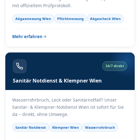
mit offiziellem Prüfprotokoll.
Abgasmessung Wien
Pflichtmessung
Abgascheck Wien
Mehr erfahren
24/7 direkt
Sanitär Notdienst & Klempner Wien
Wasserrohrbruch, Leck oder Sanitärnotfall? Unser
Sanitär- & Klempner-Notdienst Wien ist sofort für Sie
da – direkt, ohne Umwege.
Sanitär Notdienst
Klempner Wien
Wasserrohrbruch