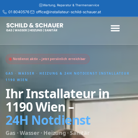
Wartung, Reparatur & Thermenservice
01 8040576
office@installateur-schild-schauer.at
Rasche Hilfe bei Rohrbruch & Abflussverstopfung
Installateur Wien & Niederösterreich – schnell vor Ort
Jetzt Termin vereinbaren – 01 8040576
Transparente Beratung & saubere Ausführung
Service in Wien, Purkersdorf, Pressbaum & Umgebung
-30% Anfahrt für Senior:innen
Installateur Notdienst Wien – 24h erreichbar
Notdienst aktiv – jetzt persönlich erreichbar
GAS · WASSER · HEIZUNG & 24H NOTDIENST INSTALLATEUR
1190 WIEN
Ihr Installateur in
1190 Wien –
24H Notdienst
Gas · Wasser · Heizung · Sanitär