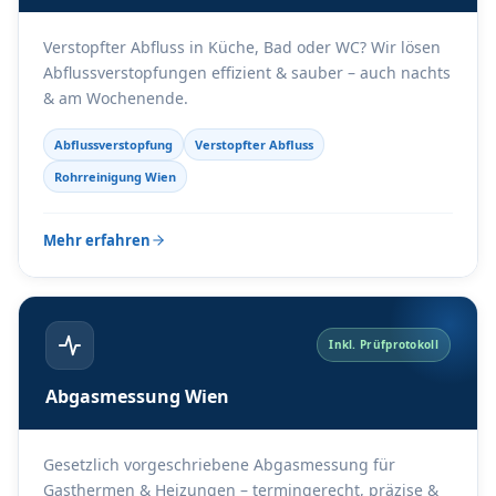
Verstopfter Abfluss in Küche, Bad oder WC? Wir lösen
Abflussverstopfungen effizient & sauber – auch nachts
& am Wochenende.
Abflussverstopfung
Verstopfter Abfluss
Rohrreinigung Wien
Mehr erfahren
Inkl. Prüfprotokoll
Abgasmessung Wien
Gesetzlich vorgeschriebene Abgasmessung für
Gasthermen & Heizungen – termingerecht, präzise &