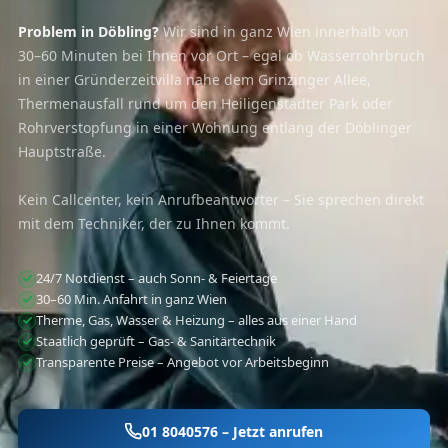
Problem in Döbling?
Wir sind in ganz Wien innerhalb von
30–60 Minuten bei Ihnen vor Ort – egal ob Wasserrohrbruch
in einer Gründerzeitvilla nahe dem Grinzinger Allee,
Thermenausfall rund um den Heiligenstädter Park oder
Rohrverstopfung in einer Wohnung entlang der Döblinger
Hauptstraße.
Kein Callcenter, kein Anrufbeantworter – Sie sprechen direkt
mit dem Techniker, der zu Ihnen kommt.
24/7 Notdienst – auch Sonn- & Feiertage
30–60 Min. Anfahrt in ganz Wien
Therme, Gas, Wasser & Heizung – alles aus einer Hand
Staatlich geprüft – Gas- & Sanitärtechnik
Transparente Preise – Angebot vor Arbeitsbeginn
01 8040576 – Jetzt anrufen