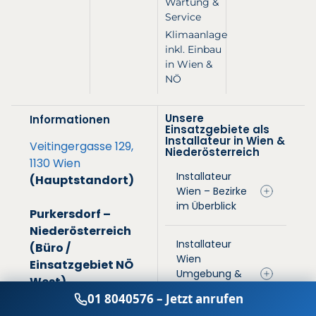
Wartung &
Service
Klimaanlage
inkl. Einbau
in Wien &
NÖ
Unsere
Informationen
Einsatzgebiete als
Installateur in Wien &
Veitingergasse 129,
Niederösterreich
1130 Wien
Installateur
(Hauptstandort)
Wien – Bezirke
im Überblick
Purkersdorf –
Niederösterreich
Installateur
(Büro /
Wien
Einsatzgebiet NÖ
Umgebung &
West)
NÖ –
Kellerwiese 2-3, 3002
01 8040576 – Jetzt anrufen
Einsatzgebiete
Purkersdorf