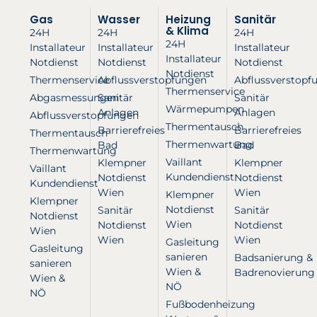
Gas
Wasser
Heizung
Sanitär
& Klima
24H
24H
24H
24H
Installateur
Installateur
Installateur
Installateur
Notdienst
Notdienst
Notdienst
Notdienst
Thermenservice
Abflussverstopfungen
Abflussverstopf
Thermenservice
Abgasmessungen
Sanitär
Sanitär
Wärmepumpen
Anlagen
Anlagen
Abflussverstopfungen
Thermentausch
Barrierefreies
Barrierefreies
Thermentausch
Thermenwartung
Bad
Bad
Thermenwartung
Vaillant
Klempner
Klempner
Vaillant
Kundendienst
Notdienst
Notdienst
Kundendienst
Wien
Wien
Klempner
Klempner
Notdienst
Sanitär
Sanitär
Notdienst
Wien
Notdienst
Notdienst
Wien
Wien
Wien
Gasleitung
Gasleitung
sanieren
Badsanierung &
sanieren
Wien &
Badrenovierung
Wien &
NÖ
NÖ
Fußbodenheizung