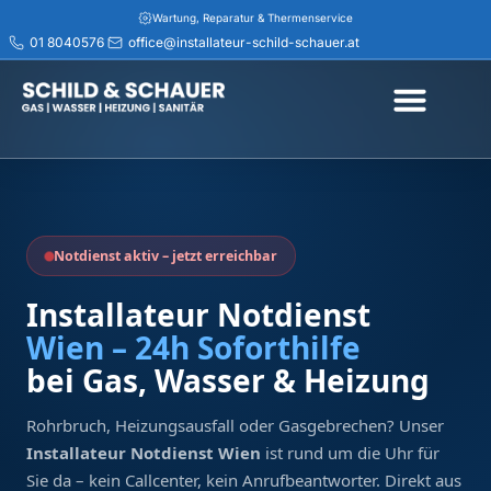
Wartung, Reparatur & Thermenservice
01 8040576
office@installateur-schild-schauer.at
Rasche Hilfe bei Rohrbruch & Abflussverstopfung
Installateur Wien & Niederösterreich – schnell vor Ort
Jetzt Termin vereinbaren – 01 8040576
Transparente Beratung & saubere Ausführung
Service in Wien, Purkersdorf, Pressbaum & Umgebung
-30% Anfahrt für Senior:innen
Installateur Notdienst Wien – 24h erreichbar
Notdienst aktiv – jetzt erreichbar
Installateur Notdienst
Wien – 24h Soforthilfe
bei Gas, Wasser & Heizung
Rohrbruch, Heizungsausfall oder Gasgebrechen? Unser
Installateur Notdienst Wien
ist rund um die Uhr für
Sie da – kein Callcenter, kein Anrufbeantworter. Direkt aus