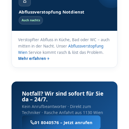
Abflussverstopfung Notdienst
Auch nachts
Verstopfter Abfluss in Küche, Bad oder WC – auch
mitten in der Nacht. Unser
Abflussverstopfung
Wien
Service kommt rasch & löst das Problem.
Mehr erfahren
Notfall? Wir sind sofort für Sie
da – 24/7.
Kein Anrufbeantworter · Direkt zum
Techniker · Rasche Anfahrt aus 1130 Wien
01 8040576 – Jetzt anrufen