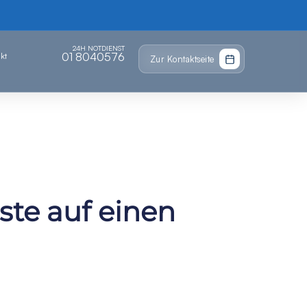
24H NOTDIENST
01 8040576
kt
Zur Kontaktseite
ste auf einen