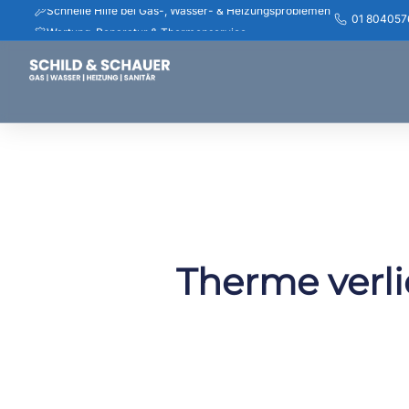
01 804057
Wartung, Reparatur & Thermenservice
Rasche Hilfe bei Rohrbruch & Abflussverstopfung
Installateur Wien & Niederösterreich – schnell vor Ort
Jetzt Termin vereinbaren – 01 8040576
Transparente Beratung & saubere Ausführung
Service in Wien, Purkersdorf, Pressbaum & Umgebung
-30% Anfahrt für Senior:innen
Installateur Notdienst Wien – 24h erreichbar
Therme verli