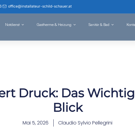
6
office@installateur-schild-schauer.at
Notdienst
Gastherme & Heizung
Sanitär & Bad
Konta
ert Druck: Das Wichtig
Blick
Mai 5, 2026
Claudio Sylvio Pellegrini