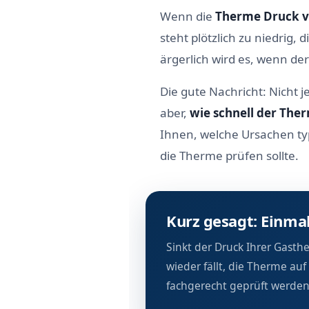
Wenn die
Therme Druck ve
steht plötzlich zu niedrig,
ärgerlich wird es, wenn de
Die gute Nachricht: Nicht 
aber,
wie schnell der The
Ihnen, welche Ursachen typ
die Therme prüfen sollte.
Kurz gesagt: Einmal
Sinkt der Druck Ihrer Gast
wieder fällt, die Therme au
fachgerecht geprüft werden