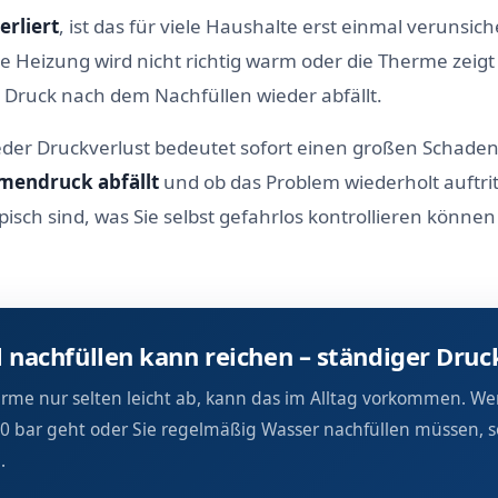
rliert
, ist das für viele Haushalte erst einmal verunsi
 die Heizung wird nicht richtig warm oder die Therme zei
r Druck nach dem Nachfüllen wieder abfällt.
jeder Druckverlust bedeutet sofort einen großen Schaden.
rmendruck abfällt
und ob das Problem wiederholt auftritt
isch sind, was Sie selbst gefahrlos kontrollieren können
 nachfüllen kann reichen – ständiger Druck
herme nur selten leicht ab, kann das im Alltag vorkommen. W
f 0 bar geht oder Sie regelmäßig Wasser nachfüllen müssen, s
.