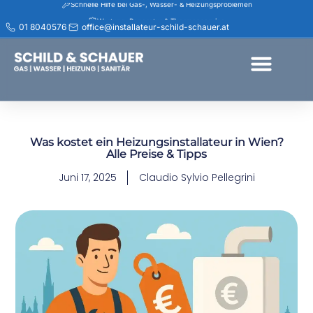
Wartung, Reparatur & Thermenservice
01 8040576
office@installateur-schild-schauer.at
Rasche Hilfe bei Rohrbruch & Abflussverstopfung
Installateur Wien & Niederösterreich – schnell vor Ort
Jetzt Termin vereinbaren – 01 8040576
Transparente Beratung & saubere Ausführung
Service in Wien, Purkersdorf, Pressbaum & Umgebung
-30% Anfahrt für Senior:innen
Installateur Notdienst Wien – 24h erreichbar
Was kostet ein Heizungsinstallateur in Wien?
Alle Preise & Tipps
Juni 17, 2025
Claudio Sylvio Pellegrini