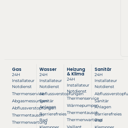
Gas
Wasser
Heizung
Sanitär
& Klima
24H
24H
24H
24H
Installateur
Installateur
Installateur
Installateur
Notdienst
Notdienst
Notdienst
Notdienst
Thermenservice
Abflussverstopfungen
Abflussverstopf
Thermenservice
Abgasmessungen
Sanitär
Sanitär
Wärmepumpen
Anlagen
Anlagen
Abflussverstopfungen
Thermentausch
Barrierefreies
Barrierefreies
Thermentausch
Thermenwartung
Bad
Bad
Thermenwartung
Vaillant
Klempner
Klempner